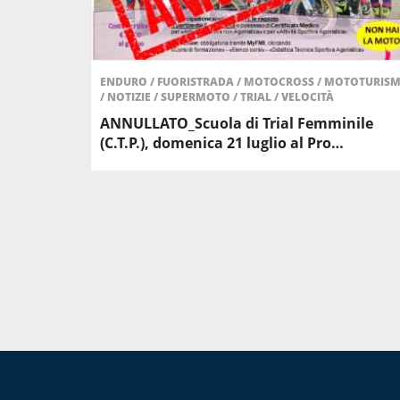
ENDURO
/
FUORISTRADA
/
MOTOCROSS
/
MOTOTURIS
/
NOTIZIE
/
SUPERMOTO
/
TRIAL
/
VELOCITÀ
ANNULLATO_Scuola di Trial Femminile
(C.T.P.), domenica 21 luglio al Pro…