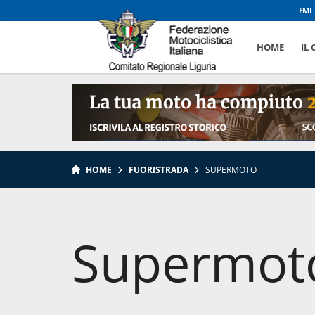
FMI
HOME
IL
HOME
FUORISTRADA
SUPERMOTO
»
Supermot