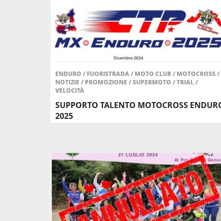
ENDURO
/
FUORISTRADA
/
MOTO CLUB
/
MOTOCROSS
/
NOTIZIE
/
PROMOZIONE
/
SUPERMOTO
/
TRIAL
/
VELOCITÀ
SUPPORTO TALENTO MOTOCROSS ENDUR
2025