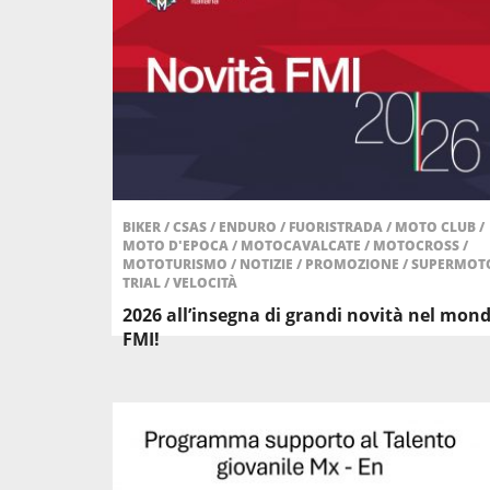
BIKER
/
CSAS
/
ENDURO
/
FUORISTRADA
/
MOTO CLUB
/
MOTO D'EPOCA
/
MOTOCAVALCATE
/
MOTOCROSS
/
MOTOTURISMO
/
NOTIZIE
/
PROMOZIONE
/
SUPERMOT
TRIAL
/
VELOCITÀ
2026 all’insegna di grandi novità nel mon
FMI!