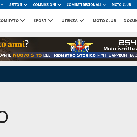
SETTORI
COMMISSIONI
COMITATI REGIONALI
MOTO CLUB
 COMITATO
SPORT
UTENZA
MOTO CLUB
DOCUM
254
Moto iscritte 
o