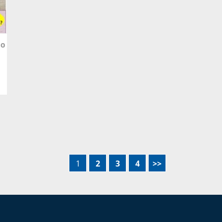
MO
1
2
3
4
>>