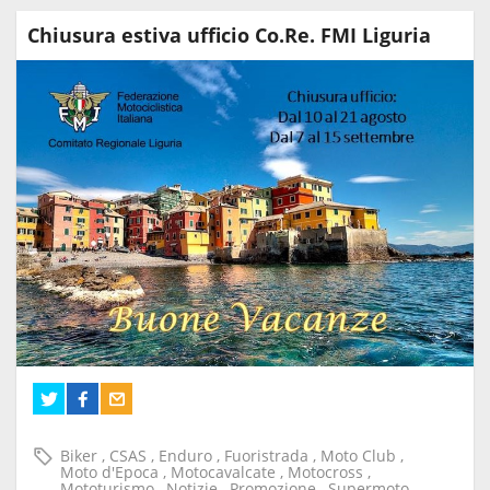
Chiusura estiva ufficio Co.Re. FMI Liguria
Biker
,
CSAS
,
Enduro
,
Fuoristrada
,
Moto Club
,
Moto d'Epoca
,
Motocavalcate
,
Motocross
,
Mototurismo
,
Notizie
,
Promozione
,
Supermoto
,