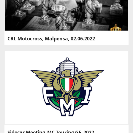
CRL Motocross, Malpensa, 02.06.2022
Sidecar Meeting_MC Touring GE_2022