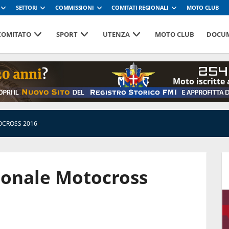
SETTORI
COMMISSIONI
COMITATI REGIONALI
MOTO CLUB
 COMITATO
SPORT
UTENZA
MOTO CLUB
DOCUM
254
Moto iscritte 
CROSS 2016
»
onale Motocross