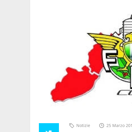
della Strega"!
Criteri di convocazione pilo
Trofeo delle Regioni Endur
2026
3 Agosto 2026
Notizie
25 Marzo 20