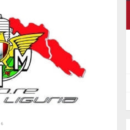
ti
Fiocco azzurro per il Moto Club
o
Segno!
30 Luglio 2026
16