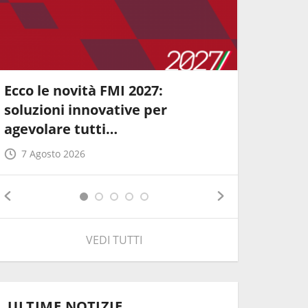
Ecco le novità FMI 2027:
"Fast in 
soluzioni innovative per
coppie 
agevolare tutti…
7 Agost
7 Agosto 2026
VEDI TUTTI
ULTIME NOTIZIE