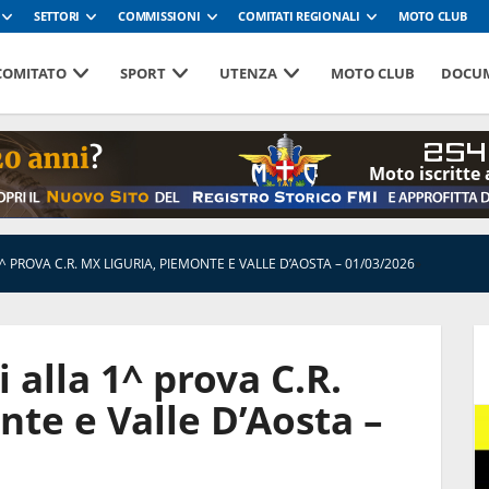
SETTORI
COMMISSIONI
COMITATI REGIONALI
MOTO CLUB
 COMITATO
SPORT
UTENZA
MOTO CLUB
DOCUM
254
Moto iscritte 
1^ PROVA C.R. MX LIGURIA, PIEMONTE E VALLE D’AOSTA – 01/03/2026
»
i alla 1^ prova C.R.
te e Valle D’Aosta –