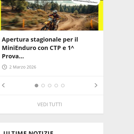
Apertura stagionale per il
Calenda
MiniEnduro con CTP e 1^
Motocros
Prova…
2026
2 Marzo 2026
13 Febb
VEDI TUTTI
ULTIME NOTIZIE