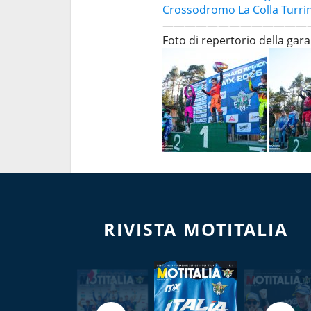
Crossodromo La Colla
Turri
—————————————
Foto di repertorio della gar
RIVISTA MOTITALIA