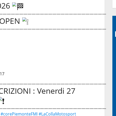
026
——————————————————————————
I OPEN
——————————————————————————
 17
——————————————————————————
RIZIONI : Venerdi 27
——————————————————————————
#corePiemonteFMI
#LaCollaMotosport