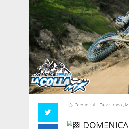
Comunicati
,
Fuoristrada
,
M
DOMENICA 